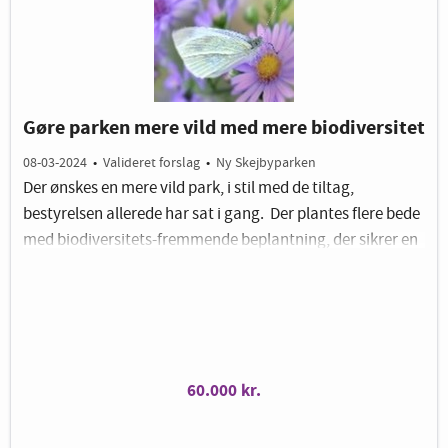
Gøre parken mere vild med mere biodiversitet
08-03-2024
•
Valideret forslag
•
Ny Skejbyparken
Der ønskes en mere vild park, i stil med de tiltag,
bestyrelsen allerede har sat i gang. Der plantes flere bede
med biodiversitets-fremmende beplantning, der sikrer en
større rigdom af hjemmehørende plante- og dyrearter,
bl.a. mange flere forskellige sommerfugle, insekter og
bier.
Dele af græsplænen skal kun slås 2 gange om året, og
gerne i spiraler, der også fremmer biodiversitet, fx ved at
60.000 kr.
skabe levesteder for bl.a. harer og pindsvin. Mere vilde
parkområder gør, at både mennesker og dyr føler sig