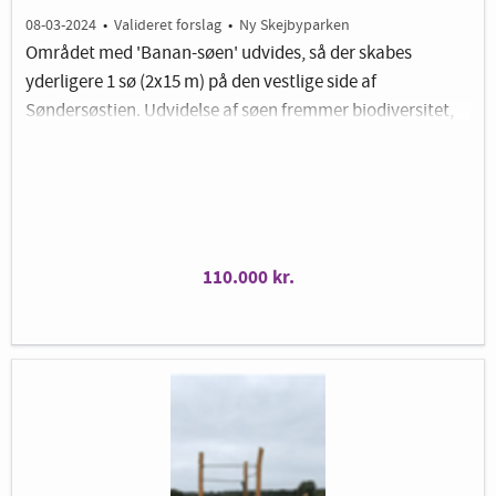
08-03-2024
•
Valideret forslag
•
Ny Skejbyparken
Området med 'Banan-søen' udvides, så der skabes
yderligere 1 sø (2x15 m) på den vestlige side af
Søndersøstien. Udvidelse af søen fremmer biodiversitet,
idet der skabes levesteder for bl.a. frøer, salamandere,
fugle og insekter. Derudover er søerne et yndet mødested
og legested for bl.a. børnefamilier. En udvidelse af
området med å/søer vil som sidegevinst virke drænende
for området i regnfulde måneder.
110.000 kr.
Billedet er vejledende