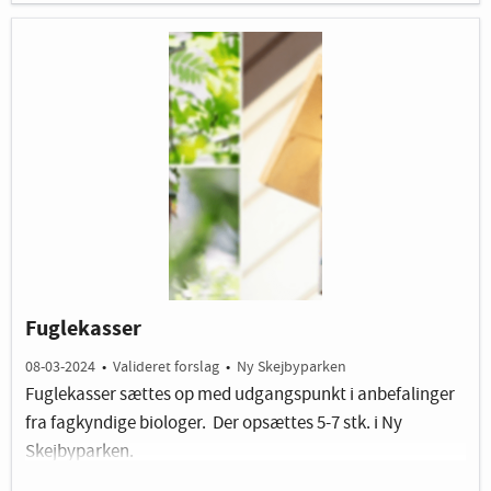
mere trygge og får lyst til at slå sig ned. Områdets
størrelse, hvor der kommer mere biodiversitet: 200 m2.
Billedet er vejledende
Fuglekasser
08-03-2024
•
Valideret forslag
•
Ny Skejbyparken
Fuglekasser sættes op med udgangspunkt i anbefalinger
fra fagkyndige biologer. Der opsættes 5-7 stk. i Ny
Skejbyparken.