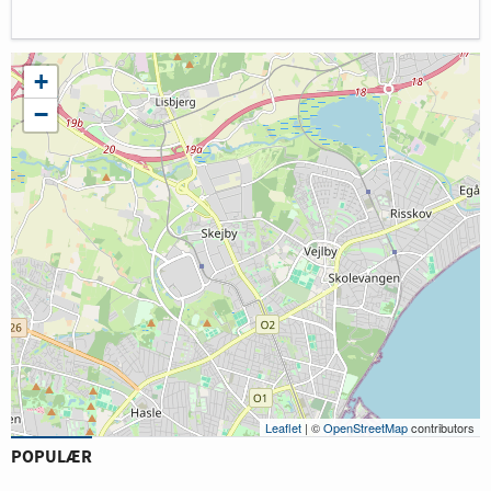
+
−
Leaflet
| ©
OpenStreetMap
contributors
POPULÆR