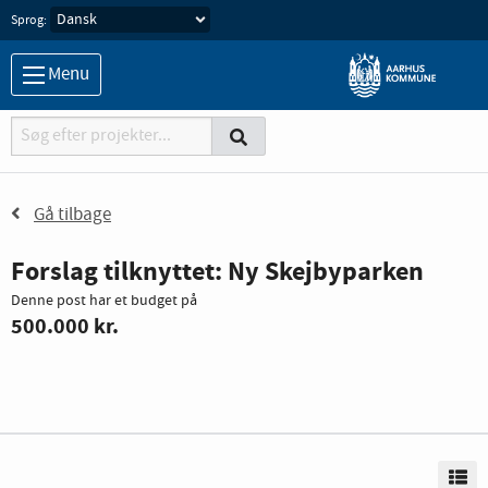
Sprog:
Menu
Søgemaskine
Søg
Søg
Gå tilbage
Forslag tilknyttet: Ny Skejbyparken
Denne post har et budget på
500.000 kr.
Vi